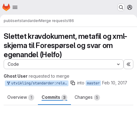
Homepage
Skip to main content
M
publisert
standarder
Merge requests
!86
Slettet kravdokument, metafil og xml-
skjema til Forespørsel og svar om
egenandel (Helfo)
Code
Ex
Ghost User
requested to merge
into
Feb 10, 2017
utvikling/standarder:release
master
Overview
Commits
Changes
1
3
5